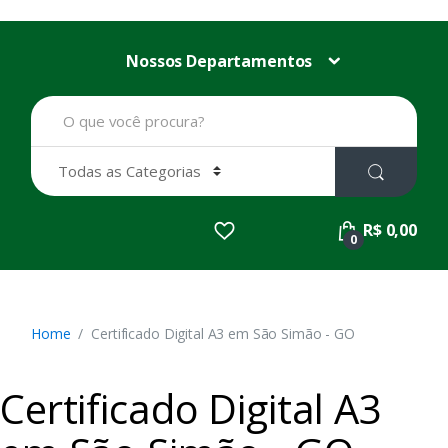
Nossos Departamentos
B
u
s
c
a
r
p
R$ 0,00
o
0
r
:
Home
Certificado Digital A3 em São Simão - GO
Certificado Digital A3