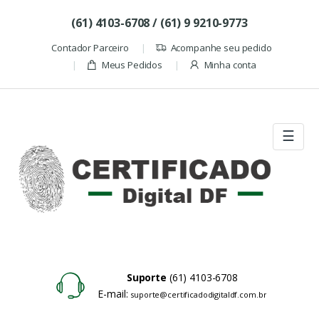
Skip to navigation
Skip to content
(61) 4103-6708 / (61) 9 9210-9773
Contador Parceiro
Acompanhe seu pedido
Meus Pedidos
Minha conta
☰
Suporte
(61) 4103-6708
E-mail:
suporte@certificadodigitaldf.com.br