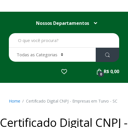
Nossos Departamentos
B
u
s
c
a
r
p
R$ 0,00
o
0
r
:
Home
Certificado Digital CNPJ - Empresas em Turvo - SC
Certificado Digital CNPJ -