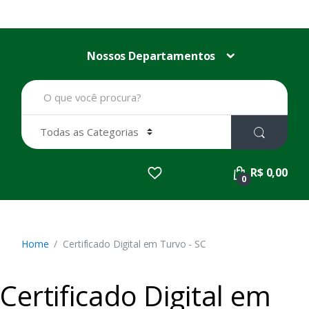
Nossos Departamentos
B
u
s
c
a
r
p
R$ 0,00
o
0
r
:
Home
Certificado Digital em Turvo - SC
Certificado Digital em