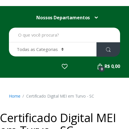
Nossos Departamentos
B
u
s
c
a
r
p
R$ 0,00
o
0
r
:
Home
Certificado Digital MEI em Turvo - SC
Certificado Digital MEI