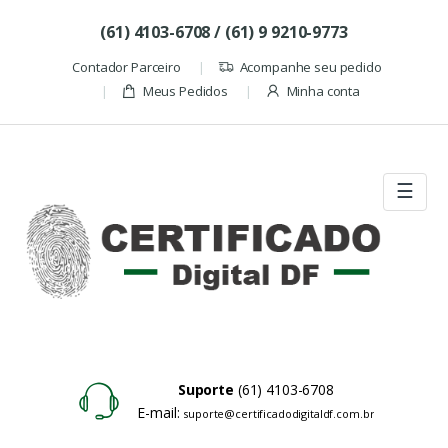
Skip to navigation
Skip to content
(61) 4103-6708 / (61) 9 9210-9773
Contador Parceiro
Acompanhe seu pedido
Meus Pedidos
Minha conta
☰
Suporte
(61) 4103-6708
E-mail:
suporte@certificadodigitaldf.com.br