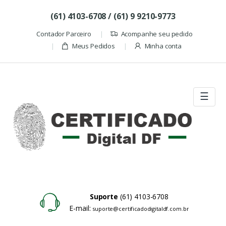
Skip to navigation
Skip to content
(61) 4103-6708 / (61) 9 9210-9773
Contador Parceiro
Acompanhe seu pedido
Meus Pedidos
Minha conta
☰
Suporte
(61) 4103-6708
E-mail:
suporte@certificadodigitaldf.com.br