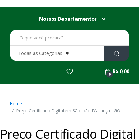
Nossos Departamentos
B
u
s
c
a
r
p
R$ 0,00
o
0
r
:
Home
Preço Certificado Digital em São João D´aliança - GO
Preço Certificado Digital