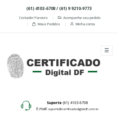
Skip to navigation
Skip to content
(61) 4103-6708 / (61) 9 9210-9773
Contador Parceiro
Acompanhe seu pedido
Meus Pedidos
Minha conta
☰
Suporte
(61) 4103-6708
E-mail:
suporte@certificadodigitaldf.com.br