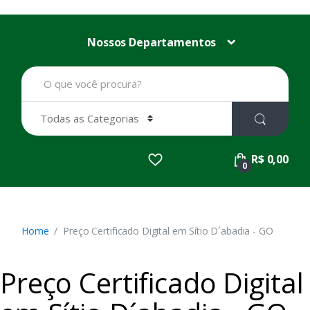
Nossos Departamentos
B
u
s
c
a
r
p
R$ 0,00
o
0
r
:
Home
Preço Certificado Digital em Sítio D´abadia - GO
Preço Certificado Digital