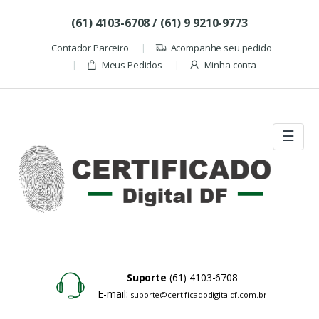
Skip to navigation
Skip to content
(61) 4103-6708 / (61) 9 9210-9773
Contador Parceiro
Acompanhe seu pedido
Meus Pedidos
Minha conta
☰
Suporte
(61) 4103-6708
E-mail:
suporte@certificadodigitaldf.com.br