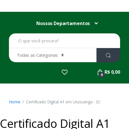
Nossos Departamentos
B
u
s
c
a
r
p
R$ 0,00
o
0
r
:
Home
Certificado Digital A1 em Urussanga - SC
Certificado Digital A1