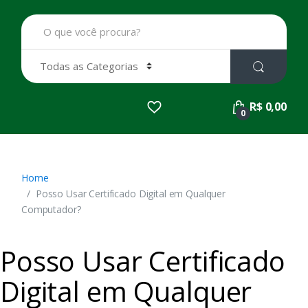
B
u
s
c
a
r
p
R$ 0,00
o
0
r
:
Home
Posso Usar Certificado Digital em Qualquer
Computador?
Posso Usar Certificado
Digital em Qualquer