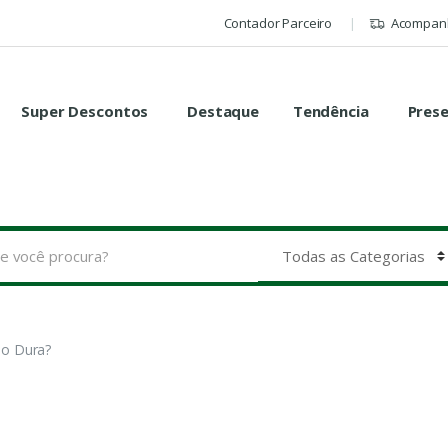
Contador Parceiro
Acompanh
Super Descontos
Destaque
Tendência
Pres
po Dura?