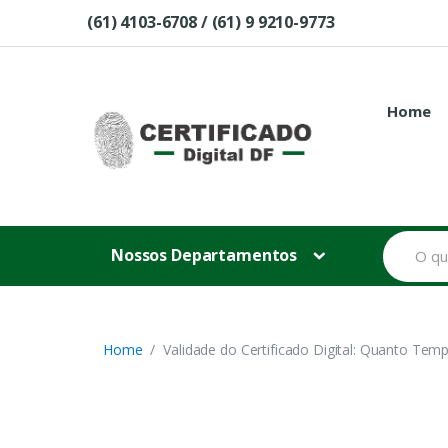
Skip to navigation
Skip to content
(61) 4103-6708 / (61) 9 9210-9773
Home
B
Nossos Departamentos
u
s
c
a
r
p
Home
Validade do Certificado Digital: Quanto Tem
o
r
: