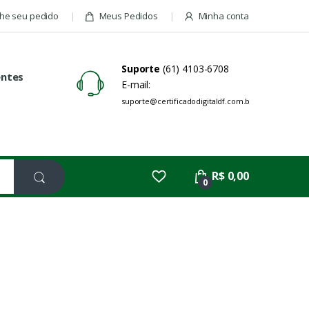
e seu pedido
Meus Pedidos
Minha conta
Suporte
(61) 4103-6708
entes
E-mail:
suporte@certificadodigitaldf.com.br
R$ 0,00
0