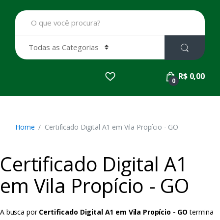
B
u
s
c
a
r
p
R$ 0,00
o
0
r
:
Home
Certificado Digital A1 em Vila Propício - GO
Certificado Digital A1
em Vila Propício - GO
A busca por
Certificado Digital A1 em Vila Propício - GO
termina