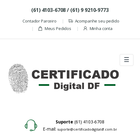
Skip to navigation
Skip to content
(61) 4103-6708 / (61) 9 9210-9773
Contador Parceiro
Acompanhe seu pedido
Meus Pedidos
Minha conta
☰
Suporte
(61) 4103-6708
E-mail:
suporte@certificadodigitaldf.com.br