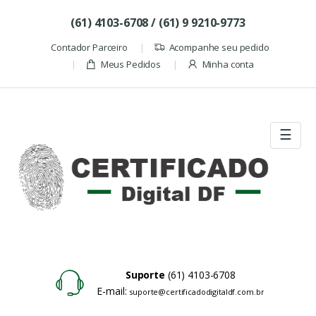
Skip to navigation
Skip to content
(61) 4103-6708 / (61) 9 9210-9773
Contador Parceiro
Acompanhe seu pedido
Meus Pedidos
Minha conta
☰
Suporte
(61) 4103-6708
E-mail:
suporte@certificadodigitaldf.com.br