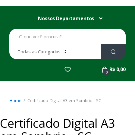
Nossos Departamentos
B
u
s
c
a
r
p
R$ 0,00
o
0
r
:
Home
Certificado Digital A3 em Sombrio - SC
Certificado Digital A3