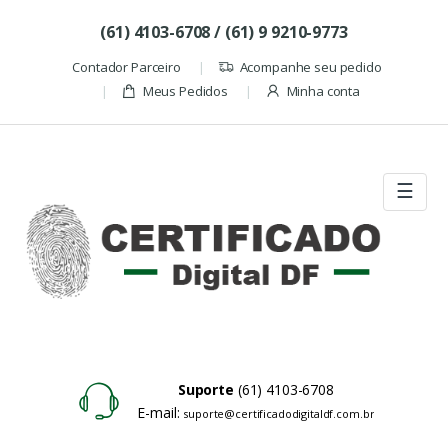
Skip to navigation
Skip to content
(61) 4103-6708 / (61) 9 9210-9773
Contador Parceiro
Acompanhe seu pedido
Meus Pedidos
Minha conta
☰
Suporte
(61) 4103-6708
E-mail:
suporte@certificadodigitaldf.com.br