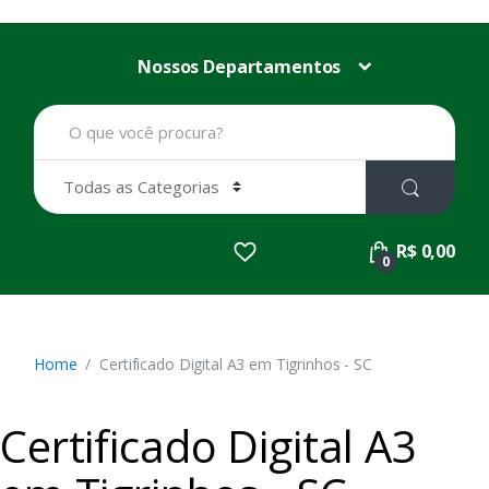
Nossos Departamentos
B
u
s
c
a
r
p
R$ 0,00
o
0
r
:
Home
Certificado Digital A3 em Tigrinhos - SC
Certificado Digital A3