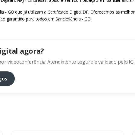
do Digital CNPJ - Empresas rápido e sem complicação em Sanclerlândia -
ndia - GO que já utilizam a Certificado Digital DF. Oferecemos as melho
ico garantido para todos em Sanclerlândia - GO.
igital agora?
or videoconferência. Atendimento seguro e validado pelo ICP
ços