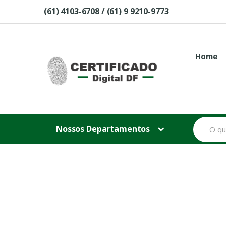
Skip to navigation
Skip to content
(61) 4103-6708 / (61) 9 9210-9773
Home
B
Nossos Departamentos
u
s
c
a
r
p
o
r
: