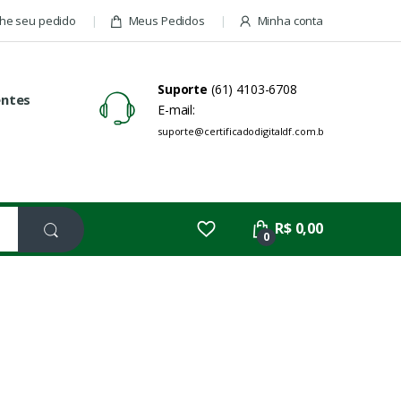
e seu pedido
Meus Pedidos
Minha conta
Suporte
(61) 4103-6708
entes
E-mail:
suporte@certificadodigitaldf.com.br
R$ 0,00
0