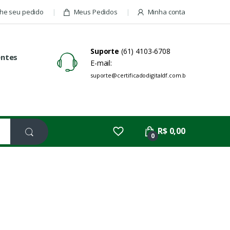
e seu pedido
Meus Pedidos
Minha conta
Suporte
(61) 4103-6708
entes
E-mail:
suporte@certificadodigitaldf.com.br
R$ 0,00
0