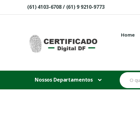
Skip to navigation
Skip to content
(61) 4103-6708 / (61) 9 9210-9773
Home
B
Nossos Departamentos
u
s
c
a
r
p
o
r
: