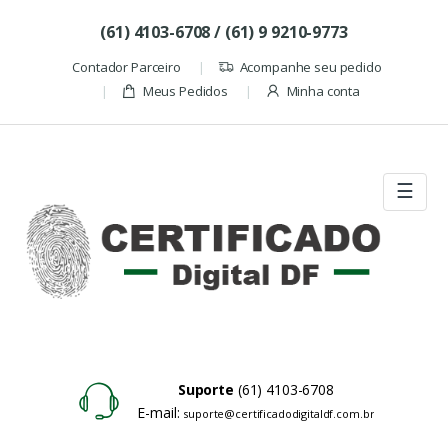
Skip to navigation
Skip to content
(61) 4103-6708 / (61) 9 9210-9773
Contador Parceiro
Acompanhe seu pedido
Meus Pedidos
Minha conta
☰
Suporte
(61) 4103-6708
E-mail:
suporte@certificadodigitaldf.com.br