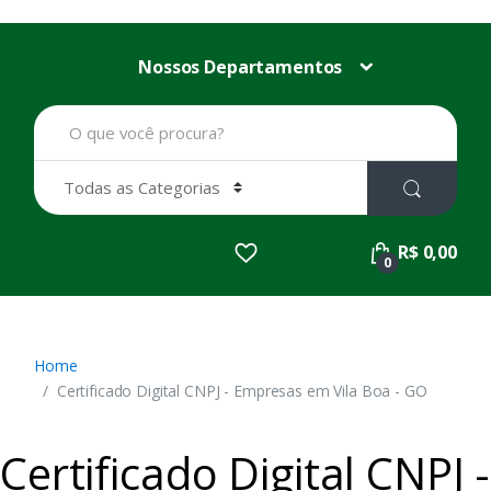
Nossos Departamentos
B
u
s
c
a
r
p
R$ 0,00
o
0
r
:
Home
Certificado Digital CNPJ - Empresas em Vila Boa - GO
Certificado Digital CNPJ -