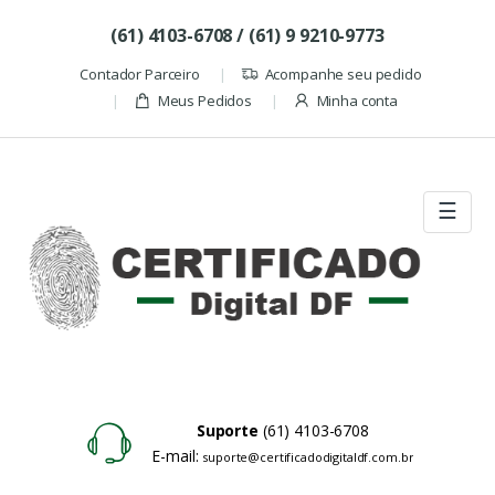
Skip to navigation
Skip to content
(61) 4103-6708 / (61) 9 9210-9773
Contador Parceiro
Acompanhe seu pedido
Meus Pedidos
Minha conta
☰
Suporte
(61) 4103-6708
E-mail:
suporte@certificadodigitaldf.com.br