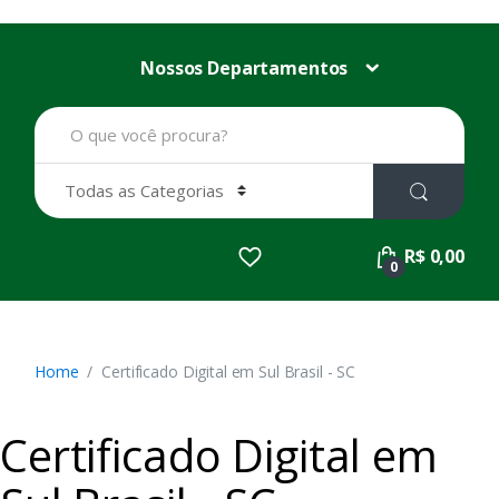
Nossos Departamentos
B
u
s
c
a
r
p
R$ 0,00
o
0
r
:
Home
Certificado Digital em Sul Brasil - SC
Certificado Digital em