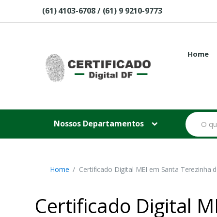
Skip to navigation
Skip to content
(61) 4103-6708 / (61) 9 9210-9773
Home
B
Nossos Departamentos
u
s
c
a
r
p
Home
Certificado Digital MEI em Santa Terezinha 
o
r
:
Certificado Digital 