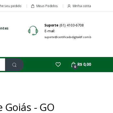
e seu pedido
Meus Pedidos
Minha conta
Suporte
(61) 4103-6708
entes
E-mail:
suporte@certificadodigitaldf.com.br
R$ 0,00
0
e Goiás - GO