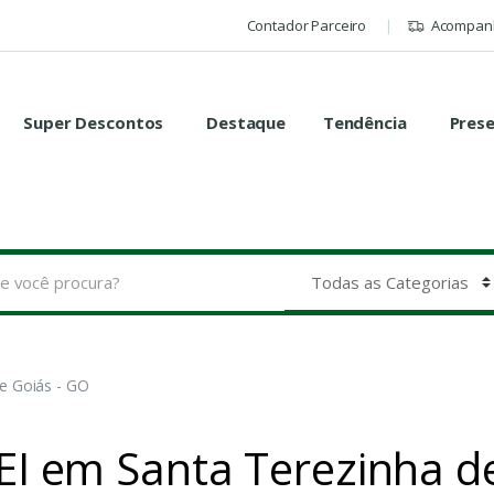
Contador Parceiro
Acompanh
Super Descontos
Destaque
Tendência
Pres
de Goiás - GO
MEI em Santa Terezinha d