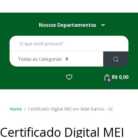
Nossos Departamentos
B
u
s
c
a
r
p
R$ 0,00
o
0
r
:
Home
Certificado Digital MEI em Vidal Ramos - SC
Certificado Digital MEI