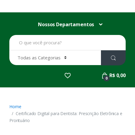
Nossos Departamentos
B
u
s
c
a
r
p
R$ 0,00
o
0
r
:
Home
Certificado Digital para Dentista: Prescrição Eletrônica e
Prontuário