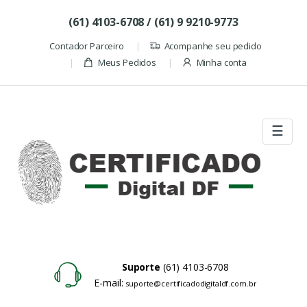
Skip to navigation
Skip to content
(61) 4103-6708 / (61) 9 9210-9773
Contador Parceiro
Acompanhe seu pedido
Meus Pedidos
Minha conta
☰
Suporte
(61) 4103-6708
E-mail:
suporte@certificadodigitaldf.com.br