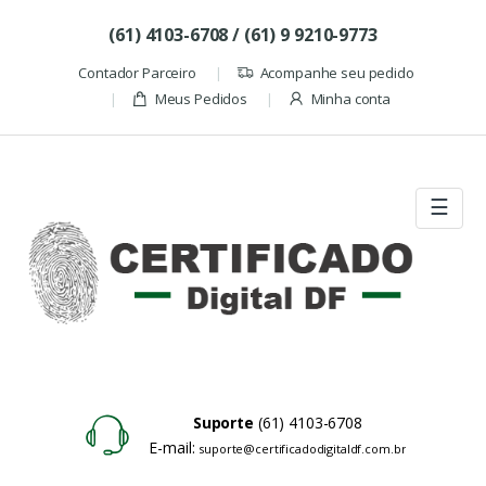
Skip to navigation
Skip to content
(61) 4103-6708 / (61) 9 9210-9773
Contador Parceiro
Acompanhe seu pedido
Meus Pedidos
Minha conta
☰
Suporte
(61) 4103-6708
E-mail:
suporte@certificadodigitaldf.com.br