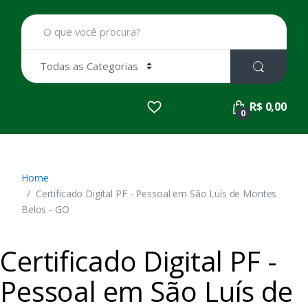
B
u
s
c
a
r
p
R$ 0,00
o
0
r
:
Home
Certificado Digital PF - Pessoal em São Luís de Montes
Belos - GO
Certificado Digital PF -
Pessoal em São Luís de