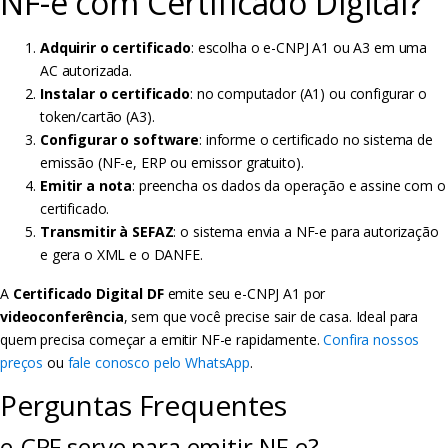
NF-e com Certificado Digital?
Adquirir o certificado
: escolha o e-CNPJ A1 ou A3 em uma
AC autorizada.
Instalar o certificado
: no computador (A1) ou configurar o
token/cartão (A3).
Configurar o software
: informe o certificado no sistema de
emissão (NF-e, ERP ou emissor gratuito).
Emitir a nota
: preencha os dados da operação e assine com o
certificado.
Transmitir à SEFAZ
: o sistema envia a NF-e para autorização
e gera o XML e o DANFE.
A
Certificado Digital DF
emite seu e-CNPJ A1 por
videoconferência
, sem que você precise sair de casa. Ideal para
quem precisa começar a emitir NF-e rapidamente.
Confira nossos
preços
ou
fale conosco pelo WhatsApp
.
Perguntas Frequentes
e-CPF serve para emitir NF-e?