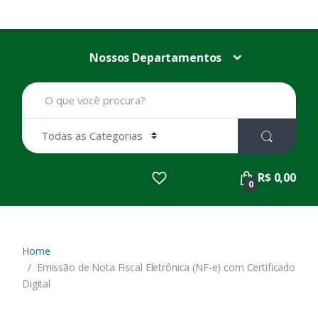
Nossos Departamentos
B
u
s
c
a
r
p
R$ 0,00
o
0
r
:
Home
Emissão de Nota Fiscal Eletrônica (NF-e) com Certificado
Digital