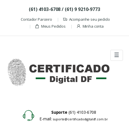
Skip to navigation
Skip to content
(61) 4103-6708 / (61) 9 9210-9773
Contador Parceiro
Acompanhe seu pedido
Meus Pedidos
Minha conta
☰
Suporte
(61) 4103-6708
E-mail:
suporte@certificadodigitaldf.com.br