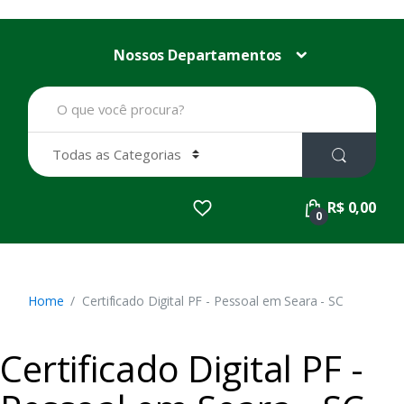
Nossos Departamentos
B
u
s
c
a
r
p
R$ 0,00
o
0
r
:
Home
Certificado Digital PF - Pessoal em Seara - SC
Certificado Digital PF -