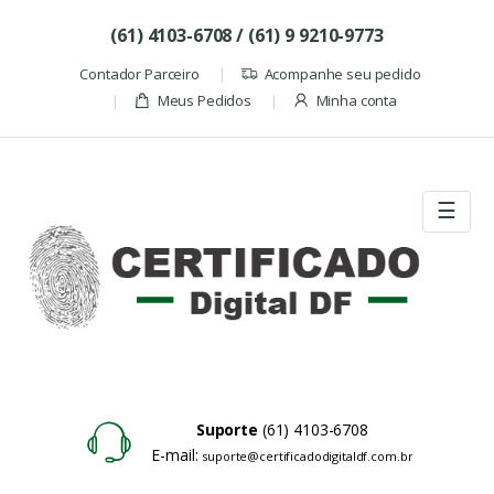
Skip to navigation
Skip to content
(61) 4103-6708 / (61) 9 9210-9773
Contador Parceiro
Acompanhe seu pedido
Meus Pedidos
Minha conta
☰
Suporte
(61) 4103-6708
E-mail:
suporte@certificadodigitaldf.com.br