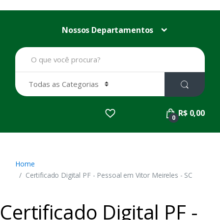
Nossos Departamentos
B
u
s
c
a
r
p
R$ 0,00
o
0
r
:
Home
Certificado Digital PF - Pessoal em Vitor Meireles - SC
Certificado Digital PF -