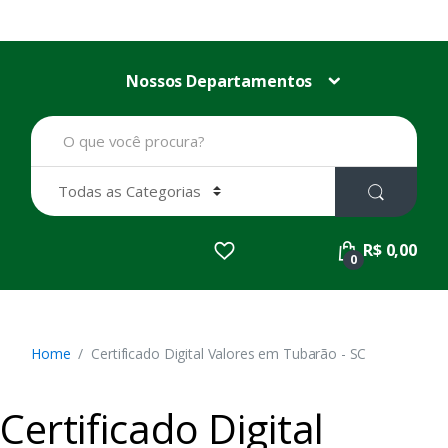
Nossos Departamentos
B
u
s
c
a
r
p
R$ 0,00
o
0
r
:
Home
Certificado Digital Valores em Tubarão - SC
Certificado Digital