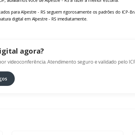
 DF, auxiliamos você de Alpestre - RS a fazer a melhor escolha.
cados para Alpestre - RS seguem rigorosamente os padrões do ICP-Bras
atura digital em Alpestre - RS imediatamente.
igital agora?
or videoconferência. Atendimento seguro e validado pelo ICP
ços