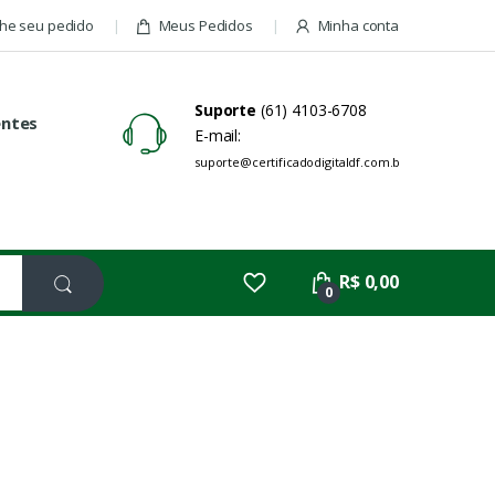
e seu pedido
Meus Pedidos
Minha conta
Suporte
(61) 4103-6708
entes
E-mail:
suporte@certificadodigitaldf.com.br
R$ 0,00
0