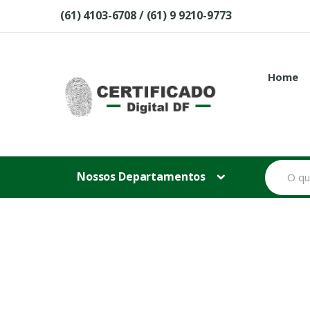
Skip to navigation
Skip to content
(61) 4103-6708 / (61) 9 9210-9773
Home
B
Nossos Departamentos
u
s
c
a
r
p
o
r
: