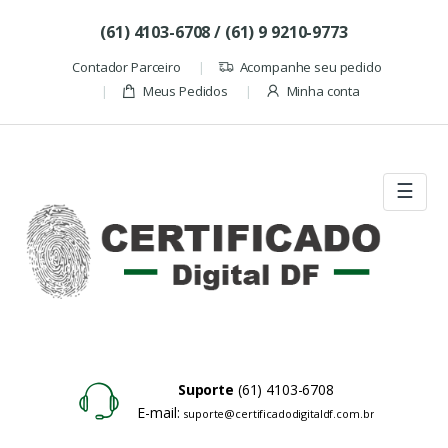
Skip to navigation
Skip to content
(61) 4103-6708 / (61) 9 9210-9773
Contador Parceiro
Acompanhe seu pedido
Meus Pedidos
Minha conta
☰
Suporte
(61) 4103-6708
E-mail:
suporte@certificadodigitaldf.com.br