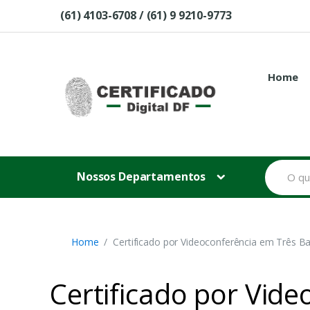
Skip to navigation
Skip to content
(61) 4103-6708 / (61) 9 9210-9773
Home
B
Nossos Departamentos
u
s
c
a
r
p
Home
Certificado por Videoconferência em Três Ba
o
r
:
Certificado por Vide