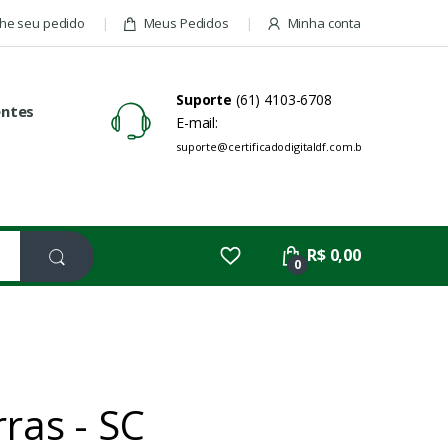
e seu pedido
Meus Pedidos
Minha conta
Suporte
(61) 4103-6708
entes
E-mail:
suporte@certificadodigitaldf.com.br
R$ 0,00
0
ras - SC