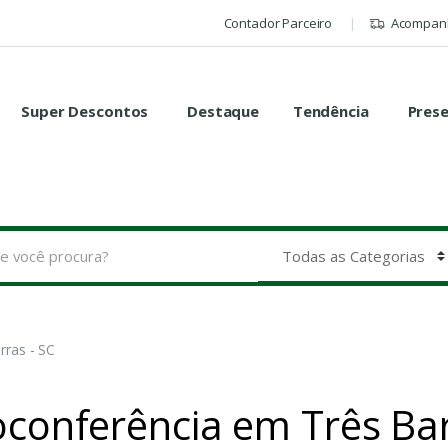
Contador Parceiro
Acompanh
Super Descontos
Destaque
Tendência
Pres
rras - SC
oconferência em Três Bar