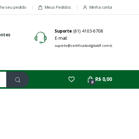
e seu pedido
Meus Pedidos
Minha conta
Suporte
(61) 4103-6708
entes
E-mail:
suporte@certificadodigitaldf.com.br
R$ 0,00
0