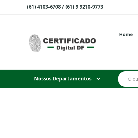
Skip to navigation
Skip to content
(61) 4103-6708 / (61) 9 9210-9773
Home
B
Nossos Departamentos
u
s
c
a
r
p
o
r
: