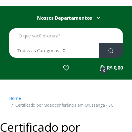
Nossos Departamentos
B
u
s
c
a
r
p
R$ 0,00
o
0
r
:
Home
Certificado por Videoconferência em Urussanga - SC
Certificado por