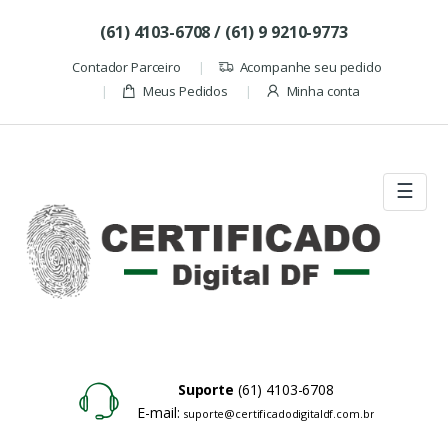
Skip to navigation
Skip to content
(61) 4103-6708 / (61) 9 9210-9773
Contador Parceiro
Acompanhe seu pedido
Meus Pedidos
Minha conta
☰
Suporte
(61) 4103-6708
E-mail:
suporte@certificadodigitaldf.com.br