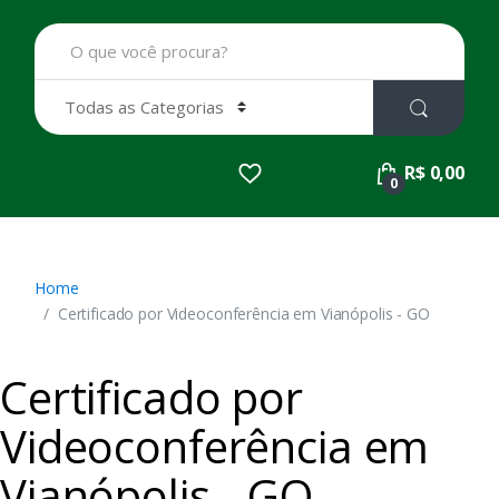
B
u
s
c
a
r
p
R$ 0,00
o
0
r
:
Home
Certificado por Videoconferência em Vianópolis - GO
Certificado por
Videoconferência em
Vianópolis - GO