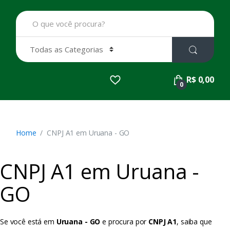
B
u
s
c
a
r
p
R$ 0,00
o
0
r
:
Home
CNPJ A1 em Uruana - GO
CNPJ A1 em Uruana -
GO
Se você está em
Uruana - GO
e procura por
CNPJ A1
, saiba que