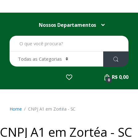
Nossos Departamentos
B
u
s
c
a
r
p
R$ 0,00
o
0
r
:
Home
CNPJ A1 em Zortéa - SC
CNPJ A1 em Zortéa - SC