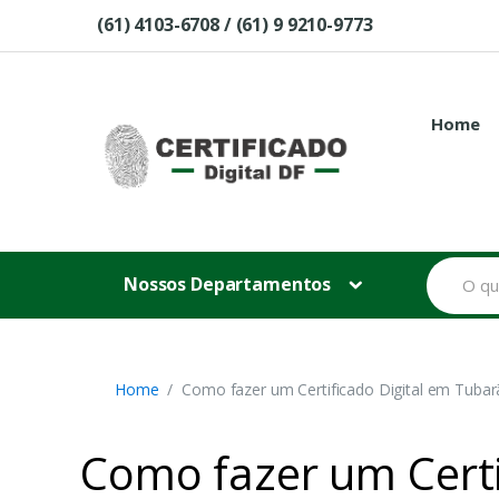
Skip to navigation
Skip to content
(61) 4103-6708 / (61) 9 9210-9773
Home
B
Nossos Departamentos
u
s
c
a
r
p
Home
Como fazer um Certificado Digital em Tubar
o
r
:
Como fazer um Certi