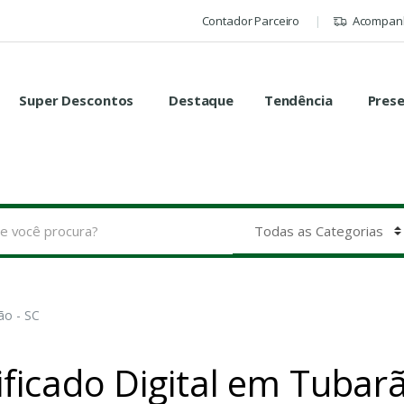
Contador Parceiro
Acompanh
Super Descontos
Destaque
Tendência
Pres
ão - SC
ficado Digital em Tubarã