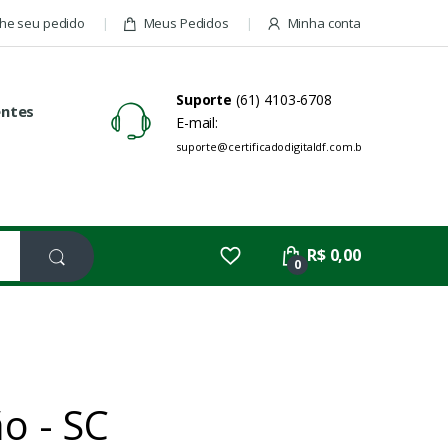
e seu pedido
Meus Pedidos
Minha conta
Suporte
(61) 4103-6708
entes
E-mail:
suporte@certificadodigitaldf.com.br
R$ 0,00
0
o - SC