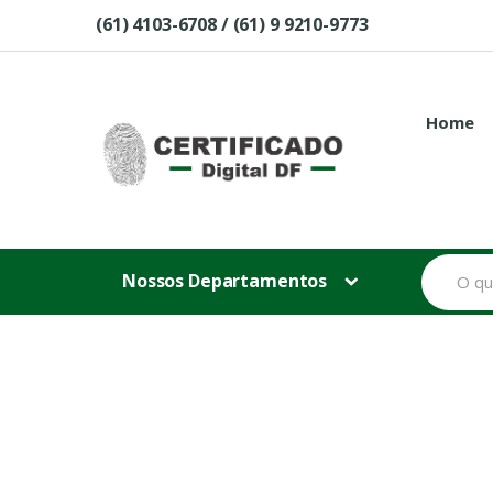
Skip to navigation
Skip to content
(61) 4103-6708 / (61) 9 9210-9773
Home
B
Nossos Departamentos
u
s
c
a
r
p
o
r
: