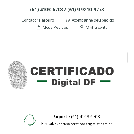
Skip to navigation
Skip to content
(61) 4103-6708 / (61) 9 9210-9773
Contador Parceiro
Acompanhe seu pedido
Meus Pedidos
Minha conta
☰
Suporte
(61) 4103-6708
E-mail:
suporte@certificadodigitaldf.com.br