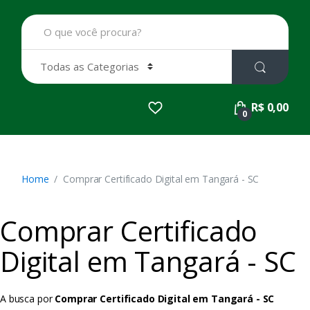
B
u
s
c
a
r
p
R$ 0,00
o
0
r
:
Home
Comprar Certificado Digital em Tangará - SC
Comprar Certificado
Digital em Tangará - SC
A busca por
Comprar Certificado Digital em Tangará - SC