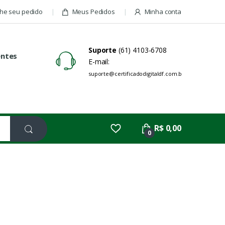
e seu pedido
Meus Pedidos
Minha conta
Suporte
(61) 4103-6708
entes
E-mail:
suporte@certificadodigitaldf.com.br
R$ 0,00
0