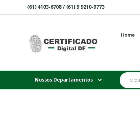
Skip to navigation
Skip to content
(61) 4103-6708 / (61) 9 9210-9773
Home
B
Nossos Departamentos
u
s
c
a
r
p
o
r
: