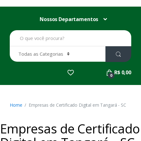
Nossos Departamentos
B
u
s
c
a
r
p
R$ 0,00
o
0
r
:
Home
Empresas de Certificado Digital em Tangará - SC
Empresas de Certificado