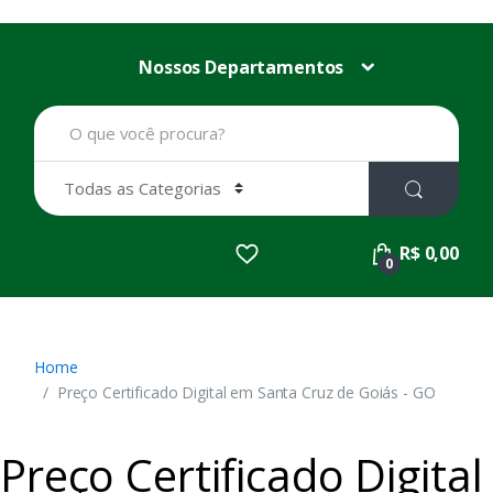
Nossos Departamentos
B
u
s
c
a
r
p
R$ 0,00
o
0
r
:
Home
Preço Certificado Digital em Santa Cruz de Goiás - GO
Preço Certificado Digital