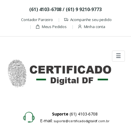
Skip to navigation
Skip to content
(61) 4103-6708 / (61) 9 9210-9773
Contador Parceiro
Acompanhe seu pedido
Meus Pedidos
Minha conta
☰
Suporte
(61) 4103-6708
E-mail:
suporte@certificadodigitaldf.com.br