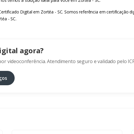
, nós temos a solução ideal para você em Zortéa - SC.
rtificado Digital em Zortéa - SC. Somos referência em certificação di
téa - SC.
igital agora?
or videoconferência. Atendimento seguro e validado pelo ICP
ços