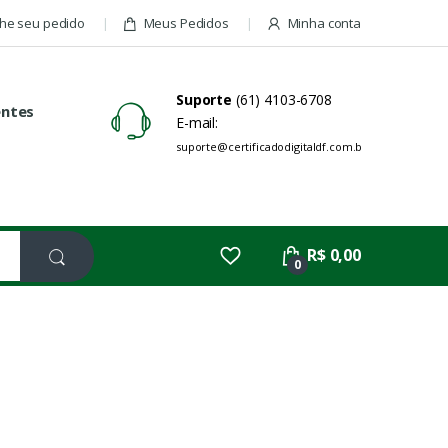
e seu pedido
Meus Pedidos
Minha conta
Suporte
(61) 4103-6708
entes
E-mail:
suporte@certificadodigitaldf.com.br
R$ 0,00
0