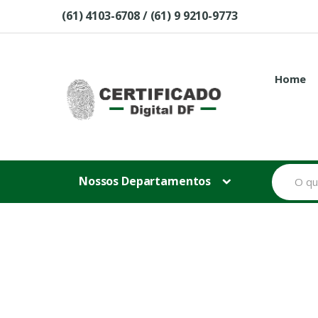
Skip to navigation
Skip to content
(61) 4103-6708 / (61) 9 9210-9773
Home
B
Nossos Departamentos
u
s
c
a
r
p
o
r
: