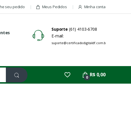
e seu pedido
Meus Pedidos
Minha conta
Suporte
(61) 4103-6708
entes
E-mail:
suporte@certificadodigitaldf.com.br
R$ 0,00
0