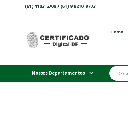
Skip to navigation
Skip to content
(61) 4103-6708 / (61) 9 9210-9773
Home
B
Nossos Departamentos
u
s
c
a
r
p
o
r
: