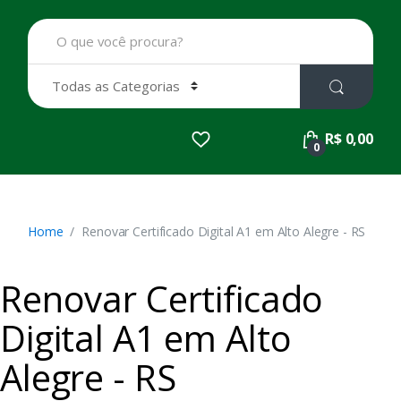
B
u
s
c
a
r
p
R$ 0,00
o
0
r
:
Home
Renovar Certificado Digital A1 em Alto Alegre - RS
Renovar Certificado
Digital A1 em Alto
Alegre - RS