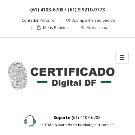
Skip to navigation
Skip to content
(61) 4103-6708 / (61) 9 9210-9773
Contador Parceiro
Acompanhe seu pedido
Meus Pedidos
Minha conta
☰
Suporte
(61) 4103-6708
E-mail:
suporte@certificadodigitaldf.com.br