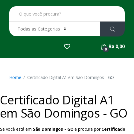
B
u
s
c
a
r
p
R$ 0,00
o
0
r
:
Home
Certificado Digital A1 em São Domingos - GO
Certificado Digital A1
em São Domingos - GO
Se você está em
São Domingos - GO
e procura por
Certificado