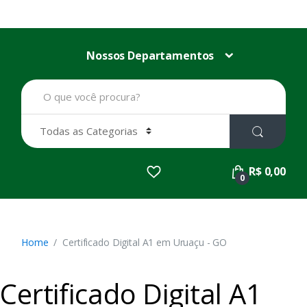
Nossos Departamentos
B
u
s
c
a
r
p
R$ 0,00
o
0
r
:
Home
Certificado Digital A1 em Uruaçu - GO
Certificado Digital A1