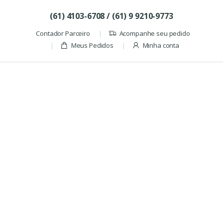
Skip to navigation
Skip to content
(61) 4103-6708 / (61) 9 9210-9773
Contador Parceiro
Acompanhe seu pedido
Meus Pedidos
Minha conta