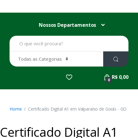
Nossos Departamentos
B
u
s
c
a
r
p
R$ 0,00
o
0
r
:
Home
Certificado Digital A1 em Valparaíso de Goiás - GO
Certificado Digital A1