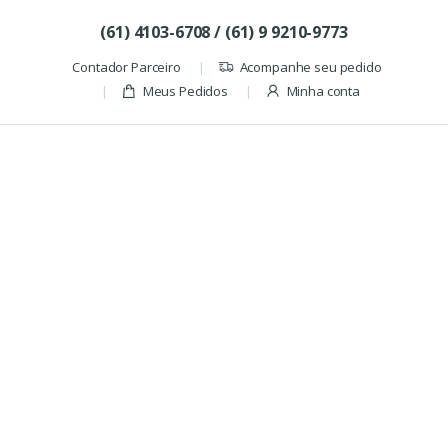
Skip to navigation
Skip to content
(61) 4103-6708 / (61) 9 9210-9773
Contador Parceiro
Acompanhe seu pedido
Meus Pedidos
Minha conta