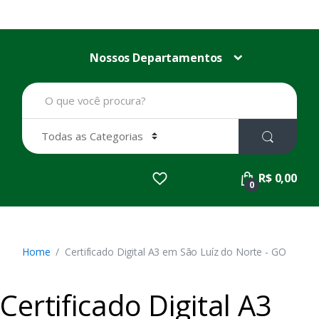
Nossos Departamentos
B
u
s
c
a
r
p
R$ 0,00
o
0
r
:
Home
Certificado Digital A3 em São Luíz do Norte - GO
Certificado Digital A3