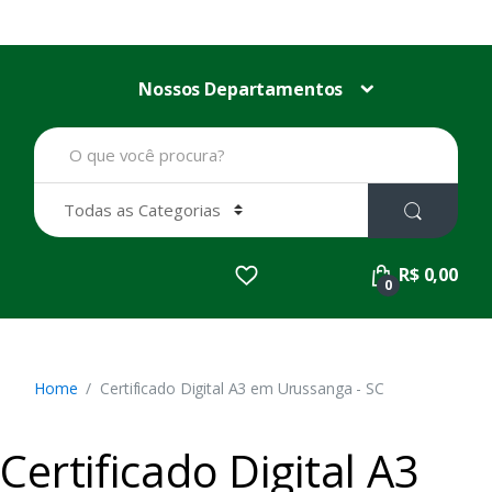
Nossos Departamentos
B
u
s
c
a
r
p
R$ 0,00
o
0
r
:
Home
Certificado Digital A3 em Urussanga - SC
Certificado Digital A3